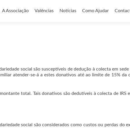
Skip to content
A Associação
Valências
Notícias
Como Ajudar
Contac
lidariedade social são susceptíveis de dedução à colecta em sed
liar atender-se-á a estes donativos até ao limite de 15% da col
ontante total. Tais donativos são dedutíveis à colecta de IRS
olidariedade social são considerados como custos ou perdas do e