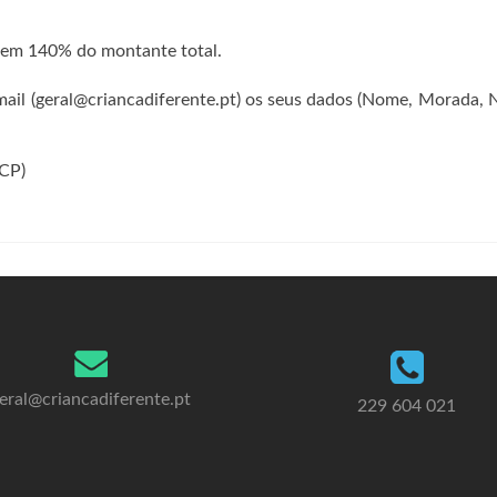
s em 140% do montante total.
-mail (geral@criancadiferente.pt) os seus dados (Nome, Morada, N
CP)
eral@criancadiferente.pt
229 604 021