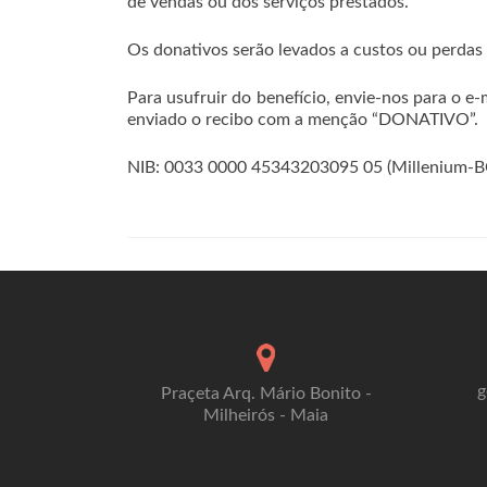
de vendas ou dos serviços prestados.
Os donativos serão levados a custos ou perda
Para usufruir do benefício, envie-nos para o e
enviado o recibo com a menção “DONATIVO”.
NIB: 0033 0000 45343203095 05 (Millenium-B
g
Praçeta Arq. Mário Bonito -
Milheirós - Maia