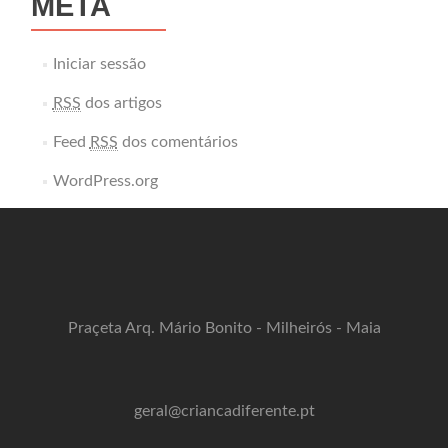
META
Iniciar sessão
RSS
dos artigos
Feed
RSS
dos comentários
WordPress.org
Praçeta Arq. Mário Bonito - Milheirós - Maia
geral@criancadiferente.pt